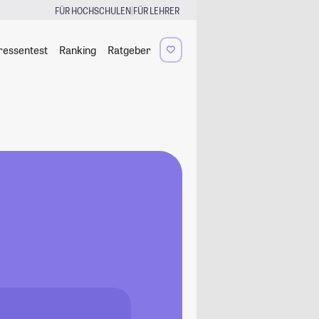
|
FÜR HOCHSCHULEN
FÜR LEHRER
ressentest
Ranking
Ratgeber