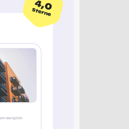
4,0
Sterne
 am wenigsten: