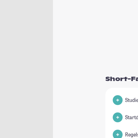
Short-F
Start
Regel