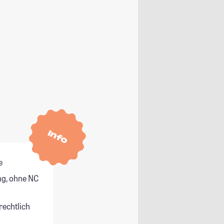
Info
e
g, ohne NC
rechtlich