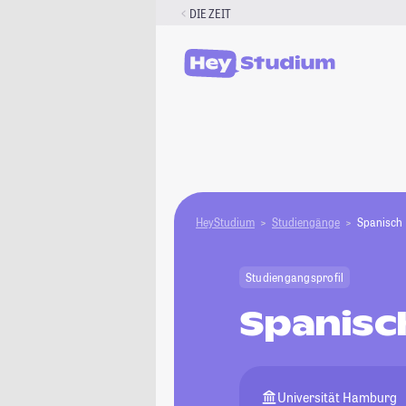
Zum
DIE ZEIT
Inhalt
springen
HeyStudium
Studiengänge
Spanisch
Studiengangsprofil
Spanisc
Universität Hamburg