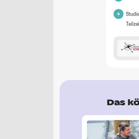
Studi
Teilz
Das kö