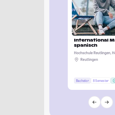
International 
spanisch
Hochschule Reutlingen, H
Wirtschaft-Informatik-De
Reutlingen
Bachelor
8 Semester