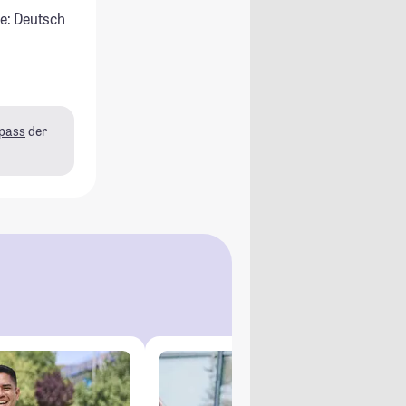
e: Deutsch
pass
der