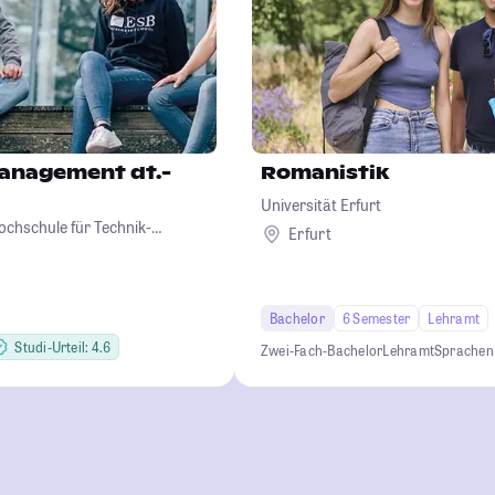
Management dt.-
Romanistik
Universität Erfurt
ochschule für Technik-
Erfurt
sign
Bachelor
6 Semester
Lehramt
Studi-Urteil: 4.6
Zwei-Fach-Bachelor
Lehramt
Sprachen