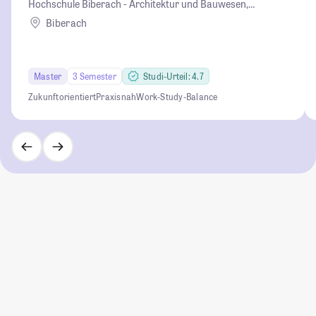
Hochschule Biberach - Architektur und Bauwesen,
Betriebswirtschaft und Biotechnologie
Biberach
Master
3 Semester
Studi-Urteil: 4.7
Zukunftorientiert
Praxisnah
Work-Study-Balance