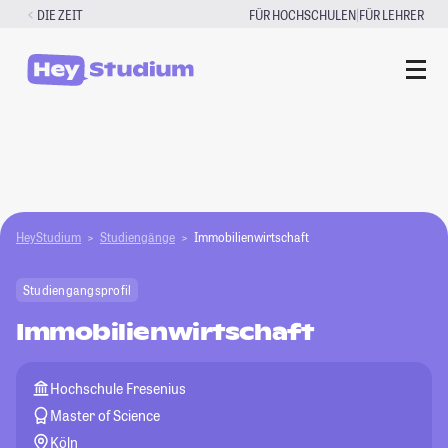
Zum
|
DIE ZEIT
FÜR HOCHSCHULEN
FÜR LEHRER
Inhalt
springen
HeyStudium
Studiengänge
Immobilienwirtschaft
Studiengangsprofil
Immobilienwirtschaft
Hochschule Fresenius
Master of Science
Köln