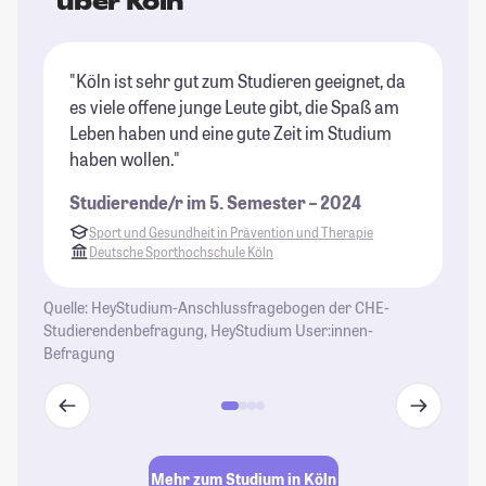
über Köln
"Köln ist sehr gut zum Studieren geeignet, da
"I
es viele offene junge Leute gibt, die Spaß am
Ho
Leben haben und eine gute Zeit im Studium
ge
haben wollen."
Be
Studierende/r im 5. Semester – 2024
St
Sport und Gesundheit in Prävention und Therapie
Deutsche Sporthochschule Köln
Quelle: HeyStudium-Anschlussfragebogen der CHE-
Studierendenbefragung, HeyStudium User:innen-
Befragung
Mehr zum Studium in Köln