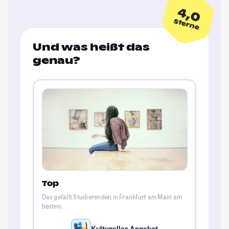
4,0
Sterne
Und was heißt das
genau?
Top
Das gefällt Studierenden in Frankfurt am Main am
besten:
Kulturelles Angebot