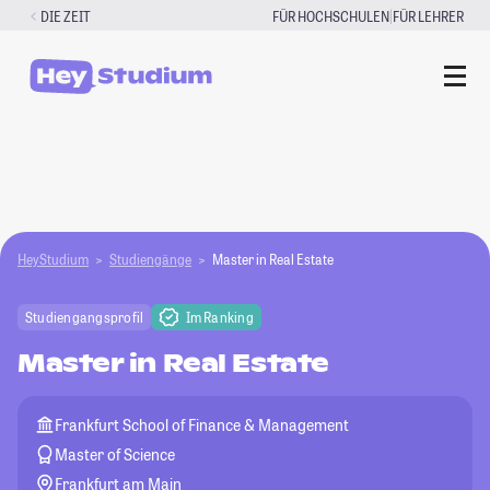
Zum
|
DIE ZEIT
FÜR HOCHSCHULEN
FÜR LEHRER
Inhalt
springen
HeyStudium
Studiengänge
Master in Real Estate
Studiengangsprofil
Im Ranking
Master in Real Estate
Frankfurt School of Finance & Management
Master of Science
Frankfurt am Main