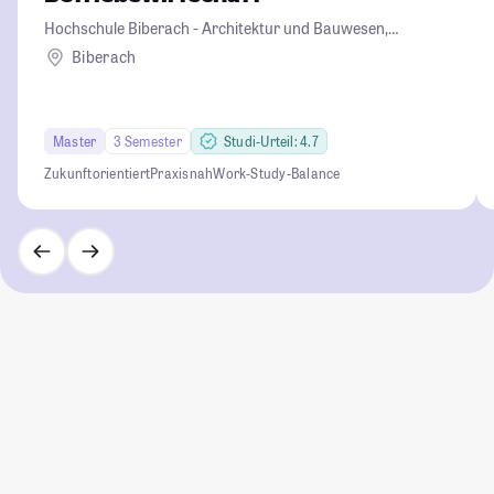
Hochschule Biberach - Architektur und Bauwesen,
Betriebswirtschaft und Biotechnologie
Biberach
Master
3 Semester
Studi-Urteil: 4.7
Zukunftorientiert
Praxisnah
Work-Study-Balance