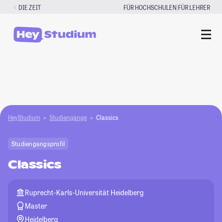
Zum
|
DIE ZEIT
FÜR HOCHSCHULEN
FÜR LEHRER
Inhalt
springen
HeyStudium
Studiengänge
Classics
Studiengangsprofil
Classics
Ruprecht-Karls-Universität Heidelberg
Master
Heidelberg