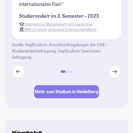
St
internationalen Flair."
Studierende/r im 3. Semester – 2023
International Management and Leadership
SRH University of Applied Sciences Heidelberg
Quelle: HeyStudium-Anschlussfragebogen der CHE-
Studierendenbefragung, HeyStudium User:innen-
Befragung
Mehr zum Studium in Heidelberg
Kontakt