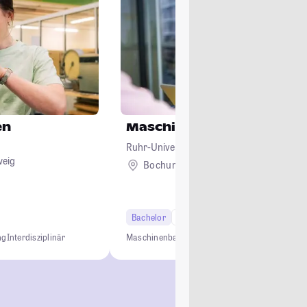
en
Maschinenbau
Ruhr-Universität Bochum
weig
Bochum
Bachelor
7 Semester
Studi-Urteil: 4.1
ng
Interdisziplinär
Maschinenbau
Ingenieurwesen
Bachelor