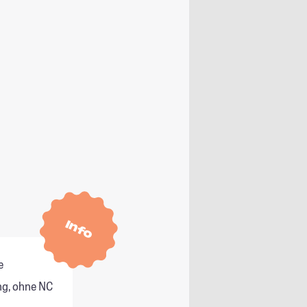
Info
e
g, ohne NC