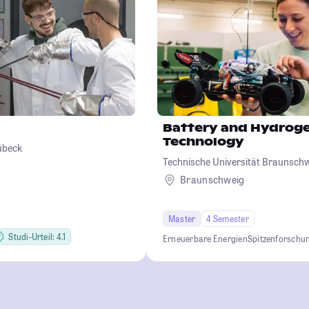
Battery and Hydrog
Technology
übeck
Technische Universität Braunsch
Braunschweig
Master
4 Semester
Studi-Urteil: 4.1
Erneuerbare Energien
Spitzenforschu