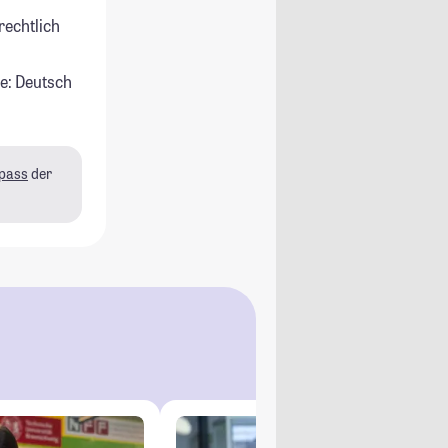
rechtlich
e: Deutsch
pass
der