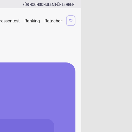
|
FÜR HOCHSCHULEN
FÜR LEHRER
ressentest
Ranking
Ratgeber