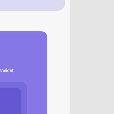
neidet.