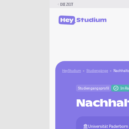
Zum
DIE ZEIT
Inhalt
springen
HeyStudium
Studiengänge
Nachhalt
Studiengangsprofil
Im R
Nachhal
Universität Paderborn