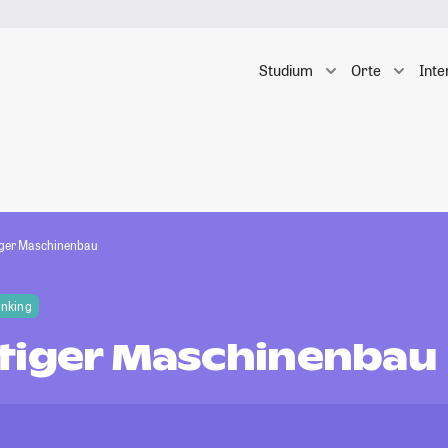
Studium
Orte
Inte
iger Maschinenbau
anking
tiger Maschinenbau