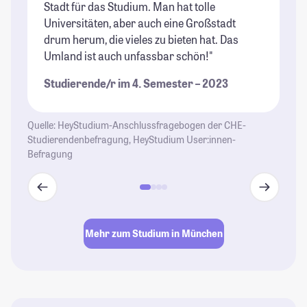
Stadt für das Studium. Man hat tolle
un
Universitäten, aber auch eine Großstadt
St
drum herum, die vieles zu bieten hat. Das
Umland ist auch unfassbar schön!"
Studierende/r im 4. Semester – 2023
Quelle: HeyStudium-Anschlussfragebogen der CHE-
Studierendenbefragung, HeyStudium User:innen-
Befragung
Mehr zum Studium in München