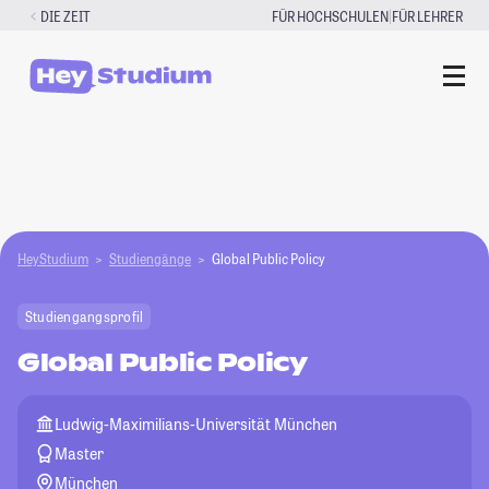
Zum
|
DIE ZEIT
FÜR HOCHSCHULEN
FÜR LEHRER
Inhalt
springen
HeyStudium
Studiengänge
Global Public Policy
Studiengangsprofil
Global Public Policy
Ludwig-Maximilians-Universität München
Master
München