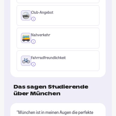
Club-Angebot
Nahverkehr
Fahrradfreundlichkeit
Das sagen Studierende
über München
"München ist in meinen Augen die perfekte
"G