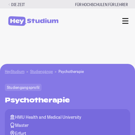
Zum
|
DIE ZEIT
FÜR HOCHSCHULEN
FÜR LEHRER
Inhalt
springen
HeyStudium
Studiengänge
Psychotherapie
Studiengangsprofil
Psychotherapie
HMU Health and Medical University
Master
Erfurt