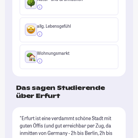
allg. Lebensgefühl
Wohnungsmarkt
Das sagen Studierende
über Erfurt
"Erfurt ist eine verdammt schöne Stadt mit
"I
guten Öffis (und gut erreichbar per Zug, da
ma
inmitten von Germany - 2h bis Berlin, 2h bis
St