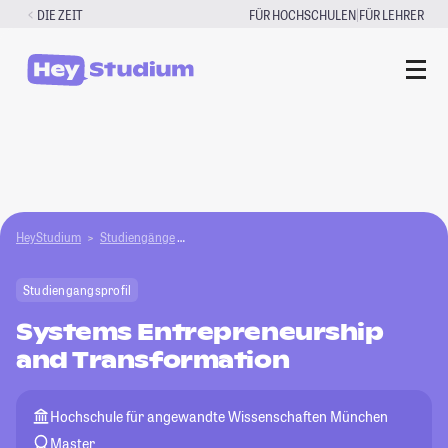
Zum
|
DIE ZEIT
FÜR HOCHSCHULEN
FÜR LEHRER
Inhalt
springen
HeyStudium
Studiengänge
Systems Entrepreneurship and Transformation
Studiengangsprofil
Systems Entrepreneurship
and Transformation
Hochschule für angewandte Wissenschaften München
Master