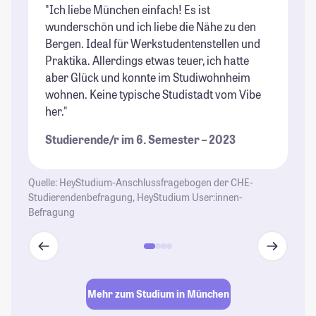
"Ich liebe München einfach! Es ist
"G
wunderschön und ich liebe die Nähe zu den
un
Bergen. Ideal für Werkstudentenstellen und
St
Praktika. Allerdings etwas teuer, ich hatte
aber Glück und konnte im Studiwohnheim
wohnen. Keine typische Studistadt vom Vibe
her."
Studierende/r im 6. Semester – 2023
Quelle: HeyStudium-Anschlussfragebogen der CHE-
Studierendenbefragung, HeyStudium User:innen-
Befragung
Mehr zum Studium in München