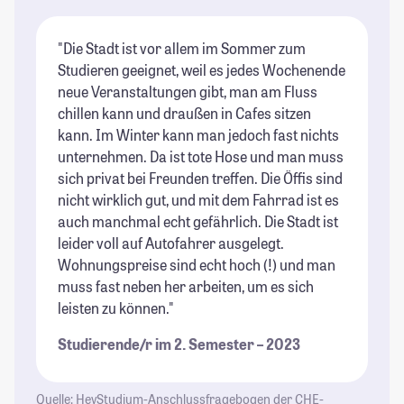
"Die Stadt ist vor allem im Sommer zum
"I
Studieren geeignet, weil es jedes Wochenende
un
neue Veranstaltungen gibt, man am Fluss
St
chillen kann und draußen in Cafes sitzen
St
kann. Im Winter kann man jedoch fast nichts
unternehmen. Da ist tote Hose und man muss
sich privat bei Freunden treffen. Die Öffis sind
nicht wirklich gut, und mit dem Fahrrad ist es
auch manchmal echt gefährlich. Die Stadt ist
leider voll auf Autofahrer ausgelegt.
Wohnungspreise sind echt hoch (!) und man
muss fast neben her arbeiten, um es sich
leisten zu können."
Studierende/r im 2. Semester – 2023
Quelle: HeyStudium-Anschlussfragebogen der CHE-