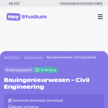
Zum
|
DIE ZEIT
FÜR HOCHSCHULEN
FÜR LEHRER
Inhalt
springen
HeyStudium
Studiengänge
Bauingenieurwesen - Civil Engineering
Studiengangsprofil
Im Ranking
Bauingenieurwesen - Civil
Engineering
Technische Universität Darmstadt
Master of Science