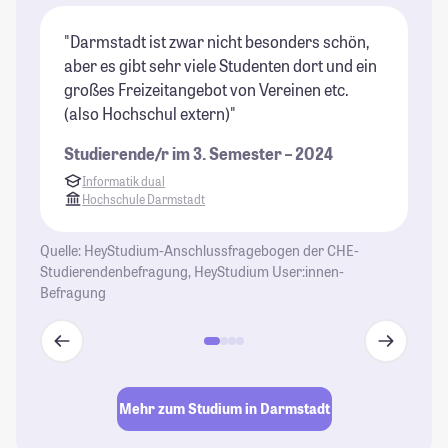
"Darmstadt ist zwar nicht besonders schön,
"D
aber es gibt sehr viele Studenten dort und ein
St
großes Freizeitangebot von Vereinen etc.
ha
(also Hochschul extern)"
un
Da
Studierende/r im 3. Semester – 2024
es
Informatik dual
al
Hochschule Darmstadt
di
Gr
Quelle: HeyStudium-Anschlussfragebogen der CHE-
Studierendenbefragung, HeyStudium User:innen-
St
Befragung
Mehr zum Studium in Darmstadt