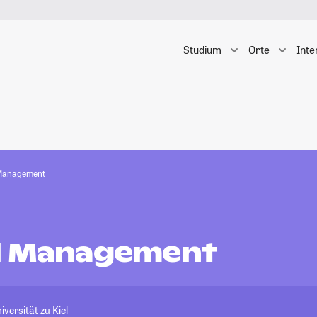
Studium
Orte
Inte
 Management
l Management
versität zu Kiel