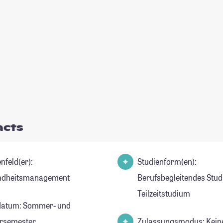
acts
nfeld(er):
Studienform(en):
ndheitsmanagement
Berufsbegleitendes Stud
Teilzeitstudium
datum: Sommer- und
rsemester
Zulassungsmodus: Kein