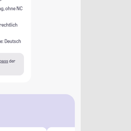
g, ohne NC
rechtlich
e: Deutsch
pass
der