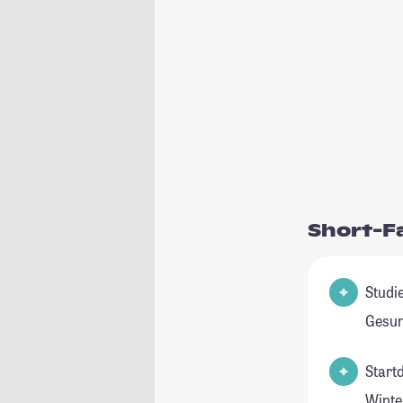
Short-F
Studie
Gesu
Start
Winte