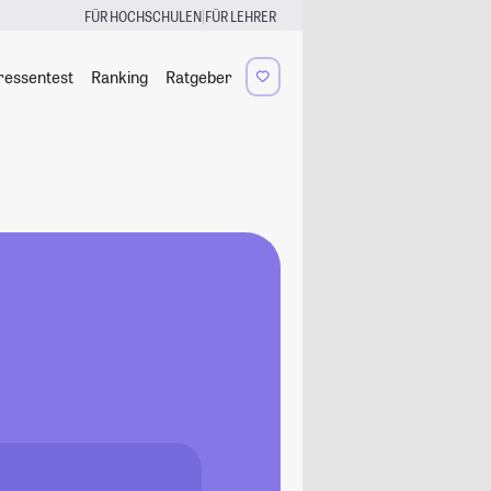
|
FÜR HOCHSCHULEN
FÜR LEHRER
ressentest
Ranking
Ratgeber