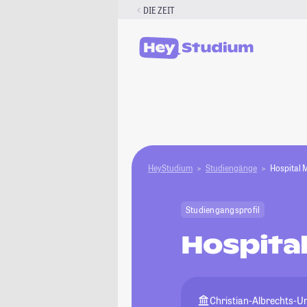
Zum
DIE ZEIT
Inhalt
springen
HeyStudium
Studiengänge
Hospital
Studiengangsprofil
Hospita
Christian-Albrechts-Uni