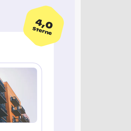
4,0
Sterne