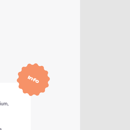
Info
ium,
e