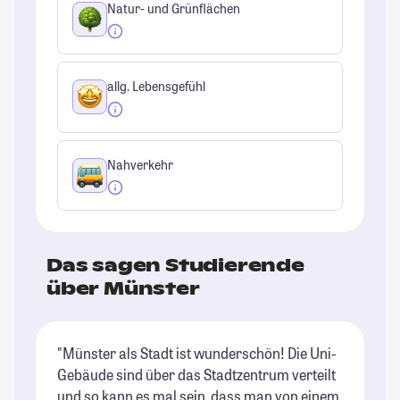
Natur- und Grünflächen
allg. Lebensgefühl
Nahverkehr
Das sagen Studierende
über Münster
"Münster als Stadt ist wunderschön! Die Uni-
"M
Gebäude sind über das Stadtzentrum verteilt
Sc
und so kann es mal sein, dass man von einem
St