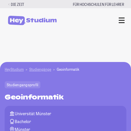
Zum
|
DIE ZEIT
FÜR HOCHSCHULEN
FÜR LEHRER
Inhalt
springen
HeyStudium
Studiengänge
Geoinformatik
Studiengangsprofil
Geoinformatik
Universität Münster
Bachelor
Münster