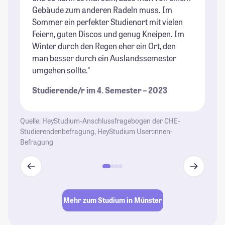
Gebäude zum anderen Radeln muss. Im
ma
Sommer ein perfekter Studienort mit vielen
St
Feiern, guten Discos und genug Kneipen. Im
Winter durch den Regen eher ein Ort, den
man besser durch ein Auslandssemester
umgehen sollte."
Studierende/r im 4. Semester – 2023
Quelle: HeyStudium-Anschlussfragebogen der CHE-
Studierendenbefragung, HeyStudium User:innen-
Befragung
Mehr zum Studium in Münster