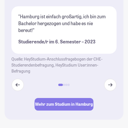
"Hamburg ist einfach großartig, ich bin zum
"T
Bachelor hergezogen und habe es nie
(i
bereut!"
wu
Au
Studierende/r im 6. Semester – 2023
un
se
de
Quelle: HeyStudium-Anschlussfragebogen der CHE-
Studierendenbefragung, HeyStudium User:innen-
St
Befragung
Mehr zum Studium in Hamburg