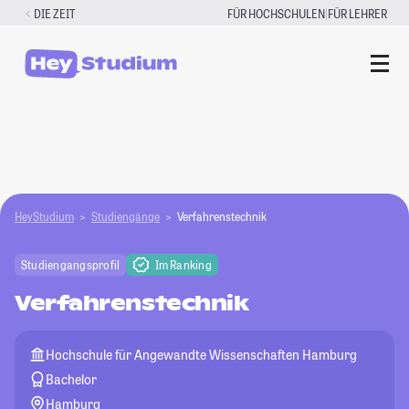
Zum
|
DIE ZEIT
FÜR HOCHSCHULEN
FÜR LEHRER
Inhalt
springen
HeyStudium
Studiengänge
Verfahrenstechnik
Studiengangsprofil
Im Ranking
Verfahrenstechnik
Hochschule für Angewandte Wissenschaften Hamburg
Bachelor
Hamburg