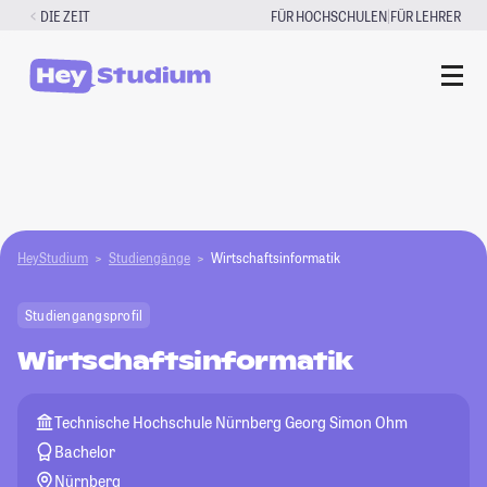
Zum
|
DIE ZEIT
FÜR HOCHSCHULEN
FÜR LEHRER
Inhalt
springen
HeyStudium
Studiengänge
Wirtschaftsinformatik
Studiengangsprofil
Wirtschaftsinformatik
Technische Hochschule Nürnberg Georg Simon Ohm
Bachelor
Nürnberg