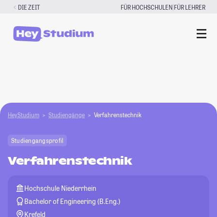
Zum
|
DIE ZEIT
FÜR HOCHSCHULEN
FÜR LEHRER
Inhalt
springen
HeyStudium
Studiengänge
Verfahrenstechnik
Studiengangsprofil
Verfahrenstechnik
Hochschule Niederrhein
Bachelor of Engineering (B.Eng.)
Krefeld