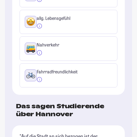
allg. Lebensgefühl
Nahverkehr
Fahrradfreundlichkeit
Das sagen Studierende
über Hannover
"Auf die Stadt an sich bezogen ist der
"D