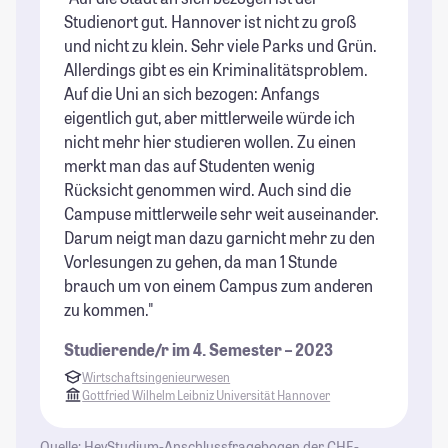
Studienort gut. Hannover ist nicht zu groß
Gr
und nicht zu klein. Sehr viele Parks und Grün.
Na
Allerdings gibt es ein Kriminalitätsproblem.
in
Auf die Uni an sich bezogen: Anfangs
St
eigentlich gut, aber mittlerweile würde ich
nicht mehr hier studieren wollen. Zu einen
merkt man das auf Studenten wenig
Rücksicht genommen wird. Auch sind die
Campuse mittlerweile sehr weit auseinander.
Darum neigt man dazu garnicht mehr zu den
Vorlesungen zu gehen, da man 1 Stunde
brauch um von einem Campus zum anderen
zu kommen."
Studierende/r im 4. Semester – 2023
Wirtschaftsingenieurwesen
Gottfried Wilhelm Leibniz Universität Hannover
Quelle: HeyStudium-Anschlussfragebogen der CHE-