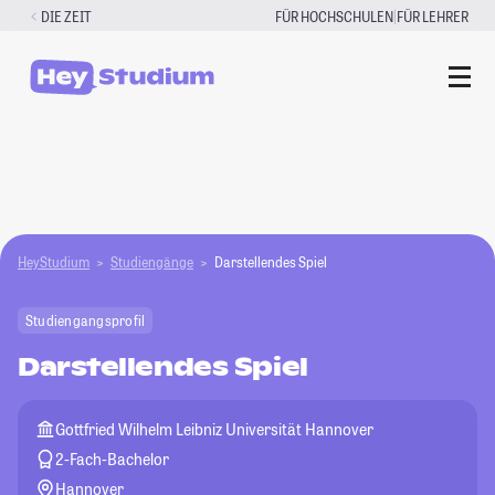
Zum
|
DIE ZEIT
FÜR HOCHSCHULEN
FÜR LEHRER
Inhalt
springen
HeyStudium
Studiengänge
Darstellendes Spiel
Studiengangsprofil
Darstellendes Spiel
Gottfried Wilhelm Leibniz Universität Hannover
2-Fach-Bachelor
Hannover