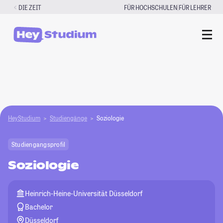
Zum
|
DIE ZEIT
FÜR HOCHSCHULEN
FÜR LEHRER
Inhalt
springen
HeyStudium
Studiengänge
Soziologie
Studiengangsprofil
Soziologie
Heinrich-Heine-Universität Düsseldorf
Bachelor
Düsseldorf