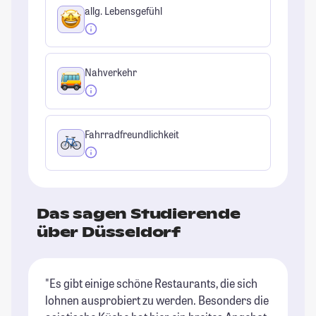
allg. Lebensgefühl
Nahverkehr
Fahrradfreundlichkeit
Das sagen Studierende
über Düsseldorf
"Es gibt einige schöne Restaurants, die sich
"D
lohnen ausprobiert zu werden. Besonders die
ma