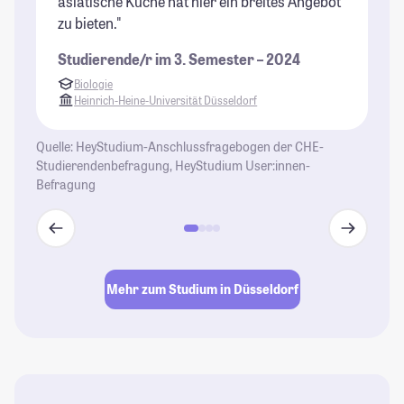
asiatische Küche hat hier ein breites Angebot
üb
zu bieten."
er
er
Studierende/r im 3. Semester – 2024
ge
Biologie
wi
Heinrich-Heine-Universität Düsseldorf
An
St
Quelle: HeyStudium-Anschlussfragebogen der CHE-
St
Studierendenbefragung, HeyStudium User:innen-
Befragung
St
Mehr zum Studium in Düsseldorf