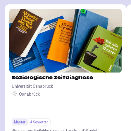
Soziologische Zeitdiagnose
Universität Osnabrück
Osnabrück
Master
4 Semester
Wissenstransfer
Public Sociology
Trends und Wandel