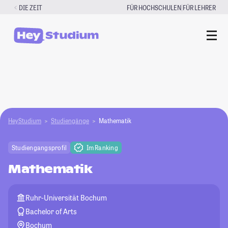
Zum
|
DIE ZEIT
FÜR HOCHSCHULEN
FÜR LEHRER
Inhalt
springen
HeyStudium
Studiengänge
Mathematik
Studiengangsprofil
Im Ranking
Mathematik
Ruhr-Universität Bochum
Bachelor of Arts
Bochum