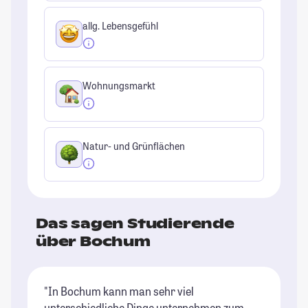
allg. Lebensgefühl
Wohnungsmarkt
Natur- und Grünflächen
Das sagen Studierende
über Bochum
"In Bochum kann man sehr viel
"I
unterschiedliche Dinge unternehmen zum
U