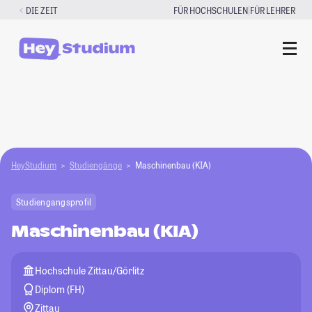
Zum
|
DIE ZEIT
FÜR HOCHSCHULEN
FÜR LEHRER
Inhalt
springen
HeyStudium
Studiengänge
Maschinenbau (KIA)
Studiengangsprofil
Maschinenbau (KIA)
Hochschule Zittau/Görlitz
Diplom (FH)
Zittau