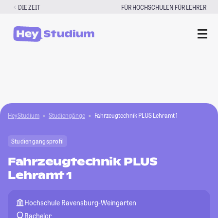
Zum
|
DIE ZEIT
FÜR HOCHSCHULEN
FÜR LEHRER
Inhalt
springen
HeyStudium
Studiengänge
Fahrzeugtechnik PLUS Lehramt 1
Studiengangsprofil
Fahrzeugtechnik PLUS
Lehramt 1
Hochschule Ravensburg-Weingarten
Bachelor