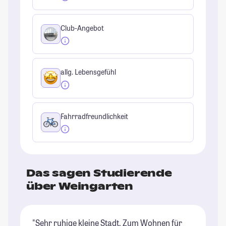
Club-Angebot
allg. Lebensgefühl
Fahrradfreundlichkeit
Das sagen Studierende
über Weingarten
"Sehr ruhige kleine Stadt. Zum Wohnen für
"S