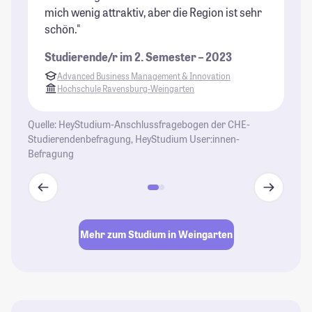
mich wenig attraktiv, aber die Region ist sehr
ge
schön."
Ei
re
Studierende/r im 2. Semester – 2023
de
Advanced Business Management & Innovation
St
Hochschule Ravensburg-Weingarten
Quelle: HeyStudium-Anschlussfragebogen der CHE-
Studierendenbefragung, HeyStudium User:innen-
Befragung
Mehr zum Studium in Weingarten