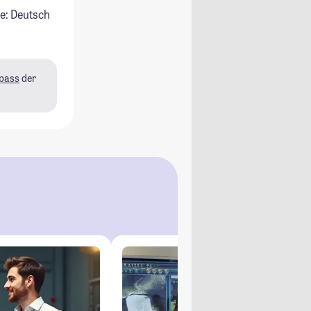
e: Deutsch
pass
der