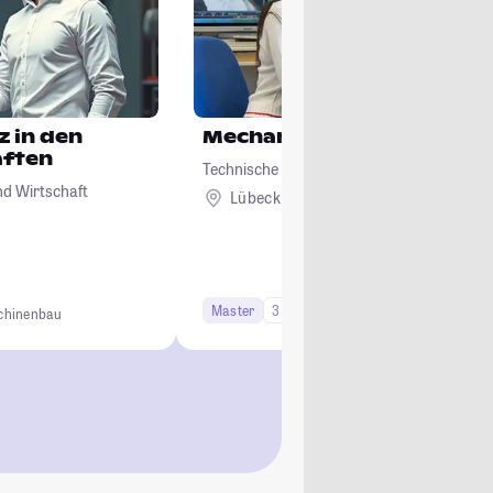
z in den
Mechanical Engineering
aften
Technische Hochschule Lübeck
nd Wirtschaft
Lübeck
Master
3 Semester
Studi-Urteil: 3.9
chinenbau