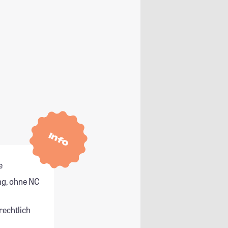
Info
e
g, ohne NC
rechtlich