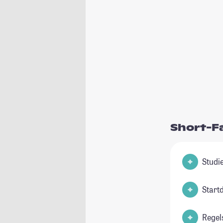
Short-F
Start
Regel