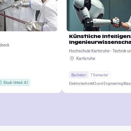
Künstliche Intelligen
Ingenieurwissensch
übeck
Hochschule Karlsruhe - Technik u
Karlsruhe
Bachelor
7 Semester
Studi-Urteil: 4.1
Elektrotechnik
KI und Engineering
Mas