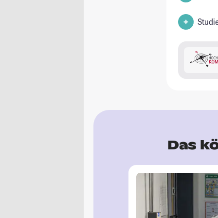
Studi
Das kö