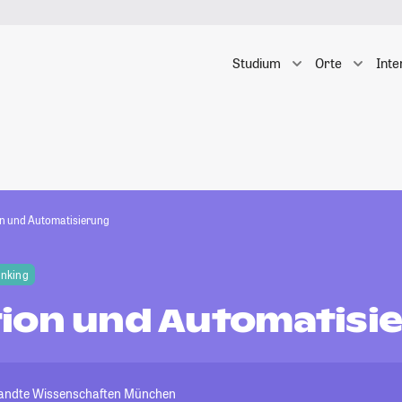
Studium
Orte
Inte
n und Automatisierung
anking
ion und Automatisi
andte Wissenschaften München