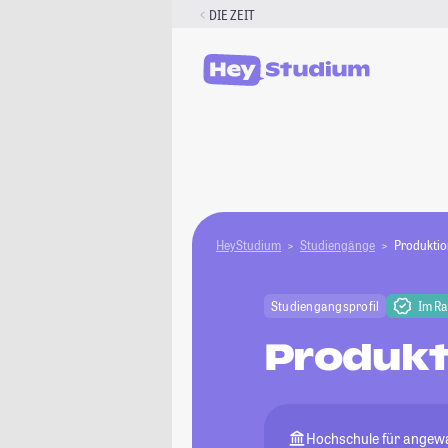
Zum
DIE ZEIT
Inhalt
springen
HeyStudium
Studiengänge
Produktio
Studiengangsprofil
Im R
Produkt
Hochschule für angew