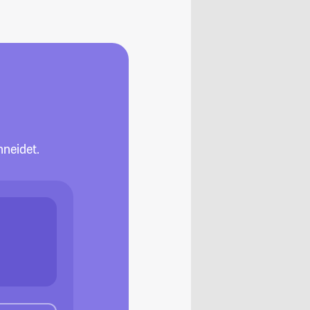
neidet.