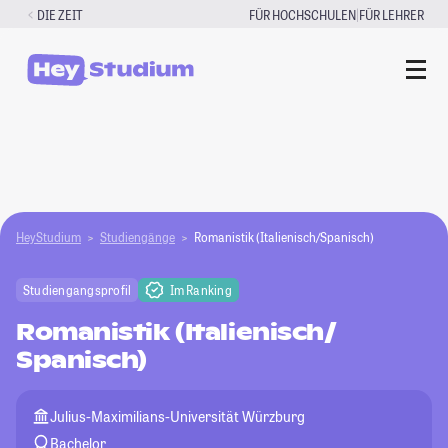
Zum
|
DIE ZEIT
FÜR HOCHSCHULEN
FÜR LEHRER
Inhalt
springen
HeyStudium
Studiengänge
Romanistik (Italienisch/Spanisch)
Studiengangsprofil
Im Ranking
Romanistik (Italienisch/
Spanisch)
Julius-Maximilians-Universität Würzburg
Bachelor