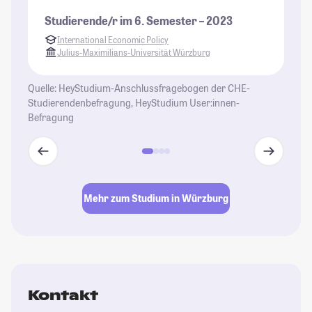
in
Studierende/r im 6. Semester – 2023
An
International Economic Policy
kl
Julius-Maximilians-Universität Würzburg
un
St
Quelle: HeyStudium-Anschlussfragebogen der CHE-
Studierendenbefragung, HeyStudium User:innen-
Befragung
Mehr zum Studium in Würzburg
Kontakt