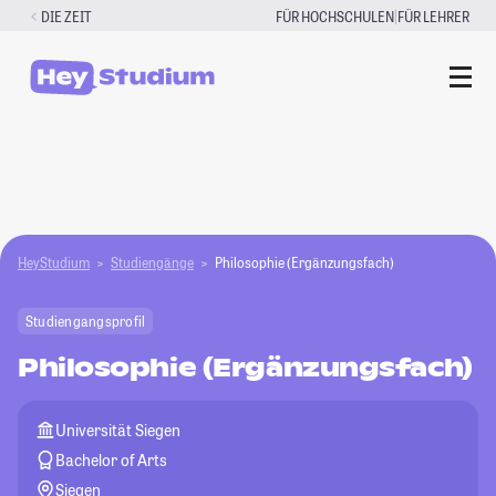
Zum
|
DIE ZEIT
FÜR HOCHSCHULEN
FÜR LEHRER
Inhalt
springen
HeyStudium
Studiengänge
Philosophie (Ergänzungsfach)
Studiengangsprofil
Philosophie (Ergänzungsfach)
Universität Siegen
Bachelor of Arts
Siegen