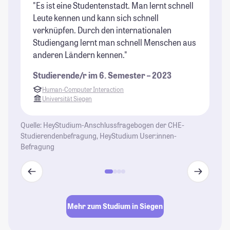
"Es ist eine Studentenstadt. Man lernt schnell
"D
Leute kennen und kann sich schnell
pa
verknüpfen. Durch den internationalen
ha
Studiengang lernt man schnell Menschen aus
da
anderen Ländern kennen."
(u
Dü
Studierende/r im 6. Semester – 2023
St
Human-Computer Interaction
Universität Siegen
Quelle: HeyStudium-Anschlussfragebogen der CHE-
Studierendenbefragung, HeyStudium User:innen-
Befragung
Mehr zum Studium in Siegen