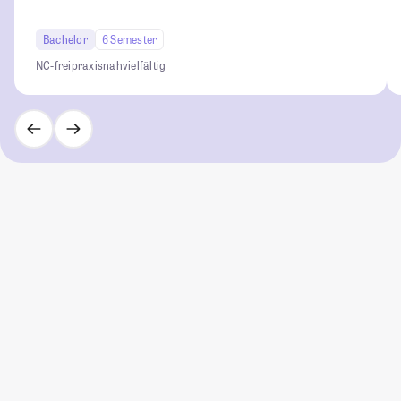
Bachelor
6 Semester
NC-frei
praxisnah
vielfältig