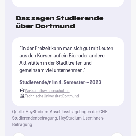
Das sagen Studierende
über Dortmund
"In der Freizeit kann man sich gut mit Leuten
"D
aus den Kursen auf ein Bier oder andere
St
Aktivitäten in der Stadt treffen und
st
gemeinsam viel unternehmen."
h
Studierende/r im 4. Semester – 2023
St
Wirtschaftswissenschaften
Technische Universität Dortmund
Quelle: HeyStudium-Anschlussfragebogen der CHE-
Studierendenbefragung, HeyStudium User:innen-
Befragung