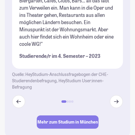
Biergärten, Cafés, Clubs, Bars… all das lädt
St
zum Verweilen ein. Man kann in die Oper und
ins Theater gehen, Restaurants aus allen
möglichen Ländern besuchen. Ein
Minuspunkt ist der Wohnungsmarkt. Aber
auch hier findet sich ein Wohnheim oder eine
coole WG!"
Studierende/r im 4. Semester – 2023
Quelle: HeyStudium-Anschlussfragebogen der CHE-
Studierendenbefragung, HeyStudium User:innen-
Befragung
Mehr zum Studium in München