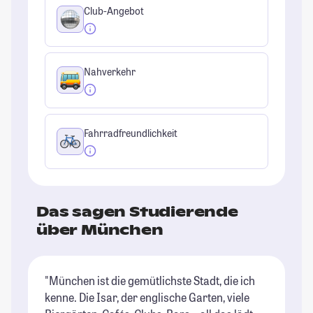
Club-Angebot
Nahverkehr
Fahrradfreundlichkeit
Das sagen Studierende
über München
"München ist die gemütlichste Stadt, die ich
"G
kenne. Die Isar, der englische Garten, viele
un