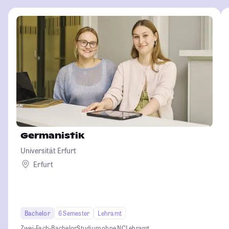
Germanistik
Universität Erfurt
Erfurt
Bachelor
6 Semester
Lehramt
Zwei-Fach-Bachelor
Studium ohne NC
Lehramt