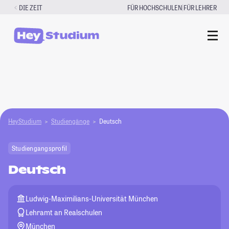
Zum
|
DIE ZEIT
FÜR HOCHSCHULEN
FÜR LEHRER
Inhalt
springen
HeyStudium
Studiengänge
Deutsch
Studiengangsprofil
Deutsch
Ludwig-Maximilians-Universität München
Lehramt an Realschulen
München