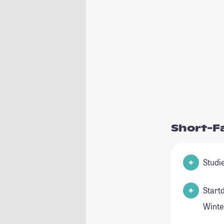
Short-F
Start
Winte