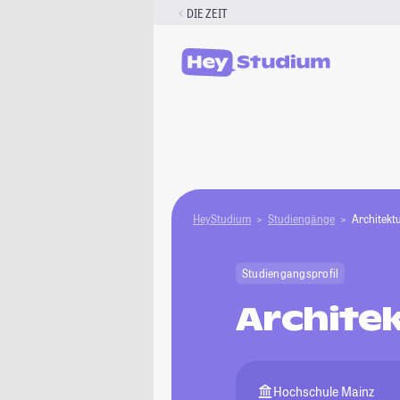
Zum
DIE ZEIT
Inhalt
springen
HeyStudium
Studiengänge
Architektu
Studiengangsprofil
Architek
Hochschule Mainz