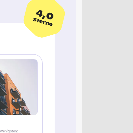
4,0
Sterne
 wenigsten: