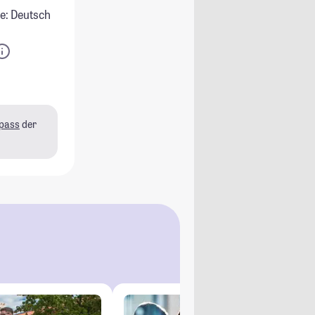
e: Deutsch
pass
der