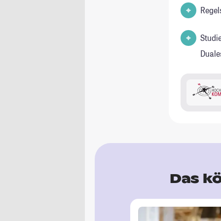
Regel
Studi
Duale
Das kö