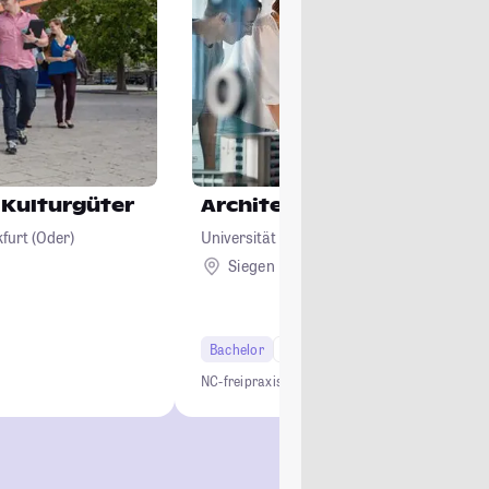
 Kulturgüter
Architektur
furt (Oder)
Universität Siegen
Siegen
Bachelor
6 Semester
Studi-Urteil: 3.7
NC-frei
praxisnah
kleine Gruppen