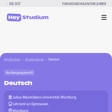
Zum
|
DIE ZEIT
FÜR HOCHSCHULEN
FÜR LEHRER
Inhalt
springen
HeyStudium
Studiengänge
Deutsch
Studiengangsprofil
Deutsch
Julius-Maximilians-Universität Würzburg
Lehramt an Gymnasien
Würzburg