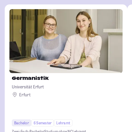
Germanistik
Universität Erfurt
Erfurt
Bachelor
6 Semester
Lehramt
Zwei-Fach-Bachelor
Studium ohne NC
Lehramt