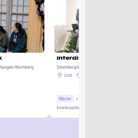
k
Interdisciplinary Comput
Erlangen-Nürnberg
Interdisciplinary Transformation Universit
Linz
Ausland
Master
4 Semester
Interdisziplinär
Projektbasiert
Zukunftsorientier