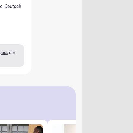
e: Deutsch
pass
der