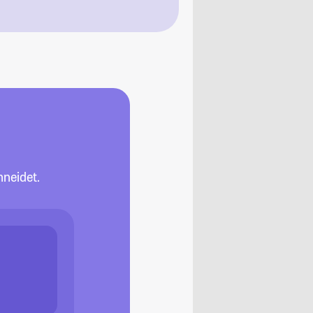
neidet.