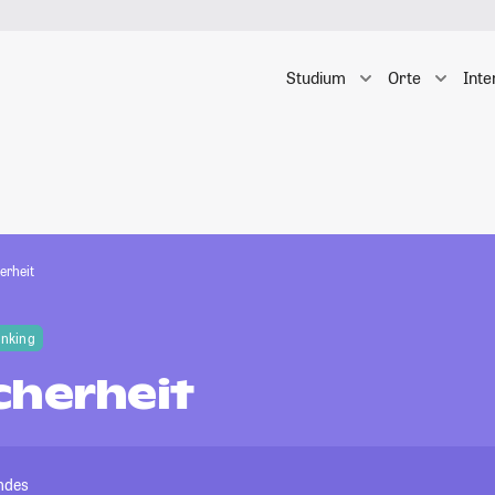
Studium
Orte
Inte
erheit
anking
cherheit
andes