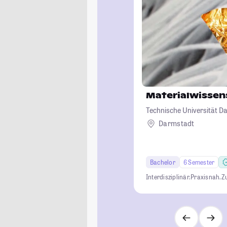
Materialwissen
Technische Universität D
Darmstadt
Bachelor
6 Semester
Interdisziplinär.
Praxisnah.
Z