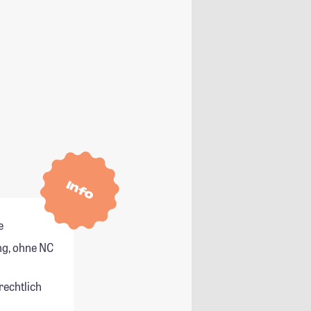
Info
e
g, ohne NC
rechtlich