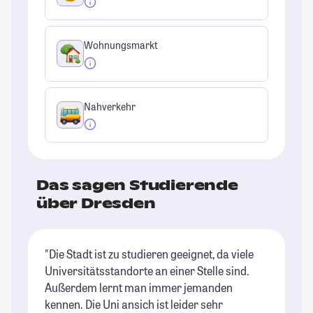
Wohnungsmarkt
Nahverkehr
Das sagen Studierende
über Dresden
"Die Stadt ist zu studieren geeignet, da viele
"D
Universitätsstandorte an einer Stelle sind.
re
Außerdem lernt man immer jemanden
Pe
kennen. Die Uni ansich ist leider sehr
du