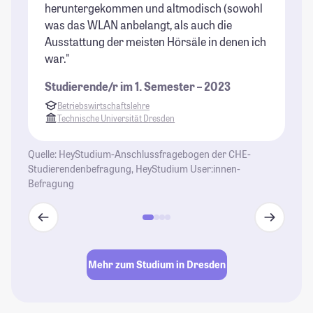
heruntergekommen und altmodisch (sowohl
Er
was das WLAN anbelangt, als auch die
et
Ausstattung der meisten Hörsäle in denen ich
se
war."
un
Ge
Studierende/r im 1. Semester – 2023
üb
Betriebswirtschaftslehre
ei
Technische Universität Dresden
Zi
ho
Quelle: HeyStudium-Anschlussfragebogen der CHE-
si
Studierendenbefragung, HeyStudium User:innen-
Befragung
St
Mehr zum Studium in Dresden