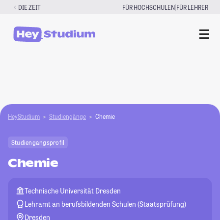
Zum
|
DIE ZEIT
FÜR HOCHSCHULEN
FÜR LEHRER
Inhalt
springen
HeyStudium
Studiengänge
Chemie
Studiengangsprofil
Chemie
Technische Universität Dresden
Lehramt an berufsbildenden Schulen (Staatsprüfung)
Dresden