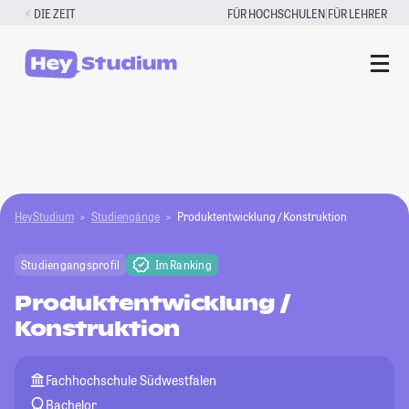
Zum
|
DIE ZEIT
FÜR HOCHSCHULEN
FÜR LEHRER
Inhalt
springen
HeyStudium
Studiengänge
Produktentwicklung / Konstruktion
Studiengangsprofil
Im Ranking
Produktentwicklung /
Konstruktion
Fachhochschule Südwestfalen
Bachelor