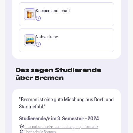
Kneipenlandschaft
Nahverkehr
Das sagen Studierende
über Bremen
"Bremen ist eine gute Mischung aus Dorf- und
"D
Stadtgefühl."
Te
er
Studierende/r im 3. Semester – 2024
Vo
Internationaler Frauenstudiengang Informatik
er
Hochschule Bremen