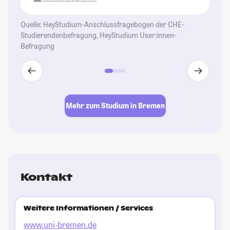
Fo
au
Quelle: HeyStudium-Anschlussfragebogen der CHE-
Ca
Studierendenbefragung, HeyStudium User:innen-
Gr
Befragung
Ho
Fr
St
Mehr zum Studium in Bremen
Kontakt
Weitere Informationen / Services
www.uni-bremen.de