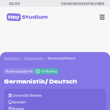
Zum
|
DIE ZEIT
FÜR HOCHSCHULEN
FÜR LEHRER
Inhalt
springen
HeyStudium
Studiengänge
Germanistik/Deutsch
Studiengangsprofil
Im Ranking
Germanistik/ Deutsch
Universität Bremen
Bachelor
Bremen