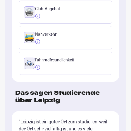
Club-Angebot
Nahverkehr
Fahrradfreundlichkeit
Das sagen Studierende
über Leipzig
"Leipzig ist ein guter Ort zum studieren, weil
"L
der Ort sehr vielfältig ist und es viele
al