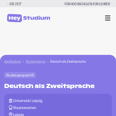
Zum
|
DIE ZEIT
FÜR HOCHSCHULEN
FÜR LEHRER
Inhalt
springen
HeyStudium
Studiengänge
Deutsch als Zweitsprache
Studiengangsprofil
Deutsch als Zweitsprache
Universität Leipzig
Staatsexamen
Leipzig