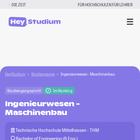
Zum
|
DIE ZEIT
FÜR HOCHSCHULEN
FÜR LEHRER
Inhalt
springen
HeyStudium
Studiengänge
Ingenieurwesen - Maschinenbau
Studiengangsprofil
Im Ranking
Ingenieurwesen -
Maschinenbau
Technische Hochschule Mittelhessen - THM
Bachelor of Engineering (B.Eng.)