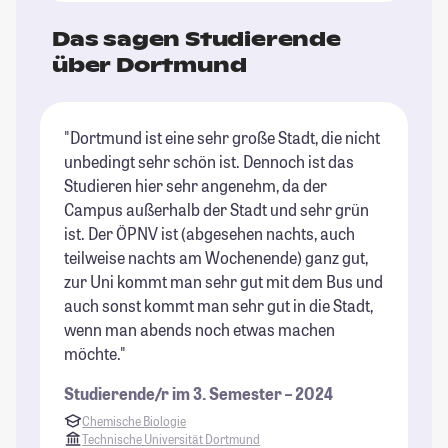
Das sagen Studierende
über Dortmund
"Dortmund ist eine sehr große Stadt, die nicht
"D
unbedingt sehr schön ist. Dennoch ist das
is
Studieren hier sehr angenehm, da der
au
Campus außerhalb der Stadt und sehr grün
br
ist. Der ÖPNV ist (abgesehen nachts, auch
bi
teilweise nachts am Wochenende) ganz gut,
ei
zur Uni kommt man sehr gut mit dem Bus und
St
auch sonst kommt man sehr gut in die Stadt,
vi
wenn man abends noch etwas machen
kö
möchte."
be
Ho
Studierende/r im 3. Semester – 2024
mi
Chemische Biologie
St
Technische Universität Dortmund