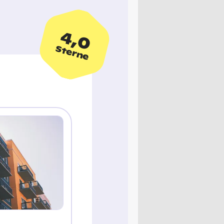
4,0
Sterne