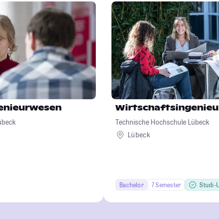
genieurwesen
Wirtschaftsingenie
übeck
Technische Hochschule Lübeck
Lübeck
Bachelor
7 Semester
Studi-U