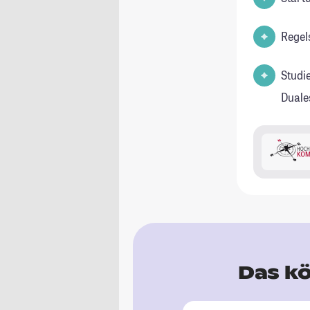
Regel
Studi
Duale
Das kö