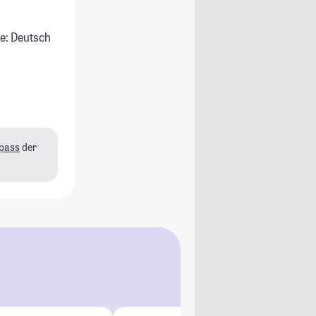
e: Deutsch
pass
der