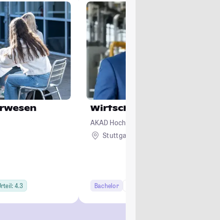
urwesen
Wirtschaftsingenieurwes
AKAD Hochschule Stuttgart - staatlich an
Stuttgart
Remote
rteil: 4.3
Bachelor
6 Semester