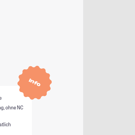
Info
e
g, ohne NC
atlich