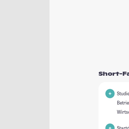
Short-F
Studie
Betri
Wirts
Start