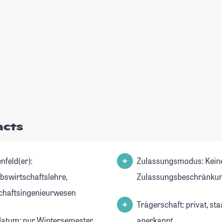
acts
nfeld(er):
Zulassungsmodus: Kein
ebswirtschaftslehre,
Zulassungsbeschränkun
chaftsingenieurwesen
Trägerschaft: privat, sta
datum: nur Wintersemester
anerkannt