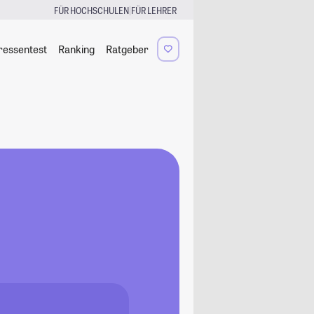
|
FÜR HOCHSCHULEN
FÜR LEHRER
ressentest
Ranking
Ratgeber