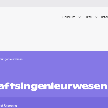
Studium
Orte
Inte
tsingenieurwesen
aftsingenieurwesen
ied Sciences