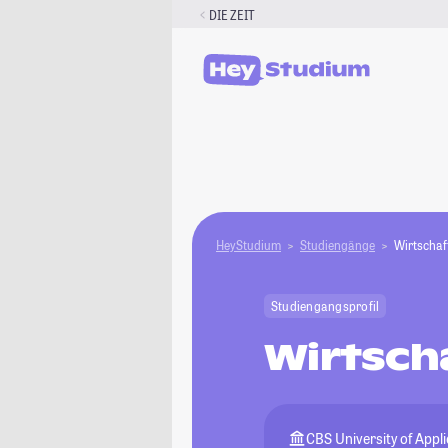
Zum
DIE ZEIT
Inhalt
springen
HeyStudium
Studiengänge
Wirtschaf
Studiengangsprofil
Wirtsch
CBS University of Appl