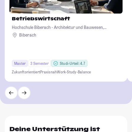
Betriebswirtschaft
Hochschule Biberach - Architektur und Bauwesen,
Betriebswirtschaft und Biotechnologie
Biberach
Master
3 Semester
Studi-Urteil: 4.7
Zukunftorientiert
Praxisnah
Work-Study-Balance
Deine Unterstützung ist