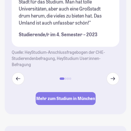
Stadt für das Studium. Man hat tolle
ke
Universitäten, aber auch eine Großstadt
Bi
drum herum, die vieles zu bieten hat. Das
zu
Umland ist auch unfassbar schön!"
in
mö
Studierende/r im 4. Semester – 2023
Mi
au
co
Quelle: HeyStudium-Anschlussfragebogen der CHE-
Studierendenbefragung, HeyStudium User:innen-
St
Befragung
Mehr zum Studium in München