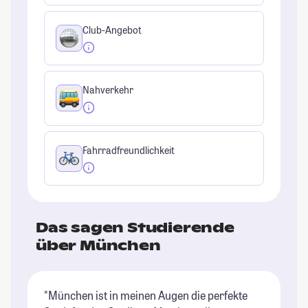
Club-Angebot
Nahverkehr
Fahrradfreundlichkeit
Das sagen Studierende
über München
"München ist in meinen Augen die perfekte
"M