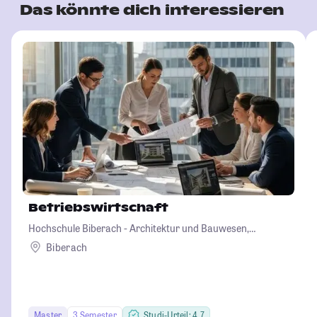
Das könnte dich interessieren
Betriebswirtschaft
Hochschule Biberach - Architektur und Bauwesen,
Betriebswirtschaft und Biotechnologie
Biberach
Master
3 Semester
Studi-Urteil: 4.7