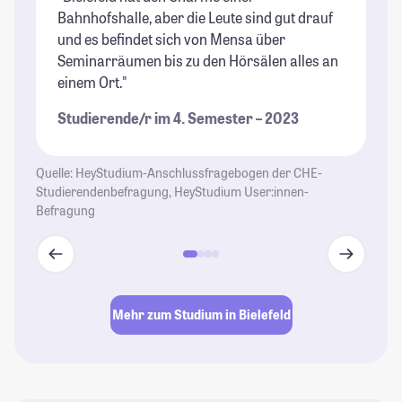
Bahnhofshalle, aber die Leute sind gut drauf
hä
und es befindet sich von Mensa über
Re
Seminarräumen bis zu den Hörsälen alles an
Ho
einem Ort."
ge
St
Studierende/r im 4. Semester – 2023
me
vi
ak
Quelle: HeyStudium-Anschlussfragebogen der CHE-
un
Studierendenbefragung, HeyStudium User:innen-
Befragung
wi
Ko
ve
Sp
Ho
Mehr zum Studium in Bielefeld
ku
sp
zu
ty