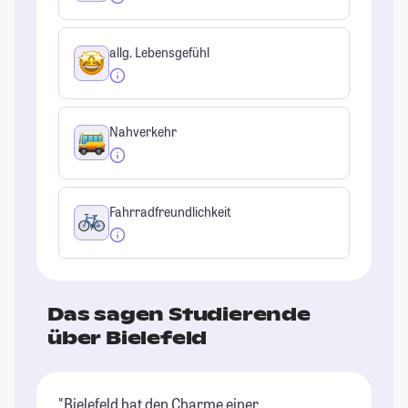
allg. Lebensgefühl
Nahverkehr
Fahrradfreundlichkeit
Das sagen Studierende
über Bielefeld
"Bielefeld hat den Charme einer
"D