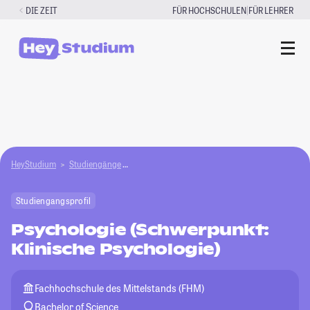
Zum
|
DIE ZEIT
FÜR HOCHSCHULEN
FÜR LEHRER
Inhalt
springen
HeyStudium
Studiengänge
Psychologie (Schwerpunkt: Klinische Psycholog
Studiengangsprofil
Psychologie (Schwerpunkt:
Klinische Psychologie)
Fachhochschule des Mittelstands (FHM)
Bachelor of Science