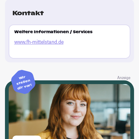
St
Bi
Kontakt
Pa
Le
zu
Weitere Informationen / Services
Ho
www.fh-mittelstand.de
de
le
Fr
St
Wir
Anzeige
stellen
dir vor!