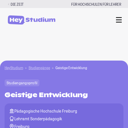
Zum
|
DIE ZEIT
FÜR HOCHSCHULEN
FÜR LEHRER
Inhalt
springen
HeyStudium
Studiengänge
Geistige Entwicklung
Studiengangsprofil
Geistige Entwicklung
Pädagogische Hochschule Freiburg
Lehramt Sonderpädagogik
Freiburg