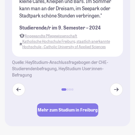
kleine Cafés, Kneipen und Bars. Im Sommer
Ou
kann man an der Dreisam, im Seepark oder
Or
Stadtpark schöne Stunden verbringen."
be
Studierende/r im 9. Semester – 2024
St
Angewandte Pflegewissenschaft
Katholische Hochschule Freiburg, staatlich anerkannte
K
Hochschule - Catholic University of Applied Sciences
H
Quelle: HeyStudium-Anschlussfragebogen der CHE-
Studierendenbefragung, HeyStudium User:innen-
Befragung
Mehr zum Studium in Freiburg