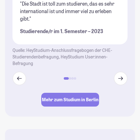
"Die Stadt ist toll zum studieren, das es sehr
"B
international ist und immer viel zu erleben
ri
gibt."
Un
di
Studierende/r im 1. Semester – 2023
wi
be
ga
Quelle: HeyStudium-Anschlussfragebogen der CHE-
al
Studierendenbefragung, HeyStudium User:innen-
Befragung
Un
St
se
En
Gl
Mehr zum Studium in Berlin
Le
St