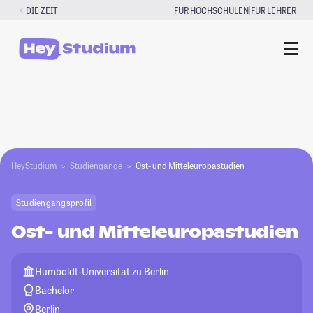
Zum
|
DIE ZEIT
FÜR HOCHSCHULEN
FÜR LEHRER
Inhalt
springen
HeyStudium
Studiengänge
Ost- und Mitteleuropastudien
Studiengangsprofil
Ost- und Mitteleuropastudien
Humboldt-Universität zu Berlin
Bachelor
Berlin