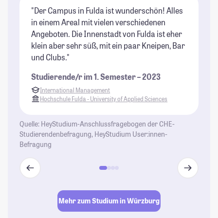
"Der Campus in Fulda ist wunderschön! Alles
"W
in einem Areal mit vielen verschiedenen
St
Angeboten. Die Innenstadt von Fulda ist eher
klein aber sehr süß, mit ein paar Kneipen, Bar
und Clubs."
Studierende/r im 1. Semester – 2023
International Management
Hochschule Fulda - University of Applied Sciences
Quelle: HeyStudium-Anschlussfragebogen der CHE-
Studierendenbefragung, HeyStudium User:innen-
Befragung
Mehr zum Studium in Würzburg