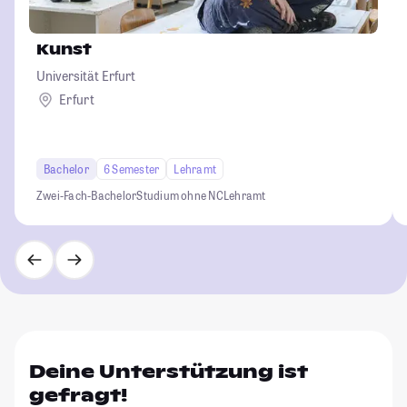
Kunst
Universität Erfurt
Erfurt
Bachelor
6 Semester
Lehramt
Zwei-Fach-Bachelor
Studium ohne NC
Lehramt
Deine Unterstützung ist
gefragt!