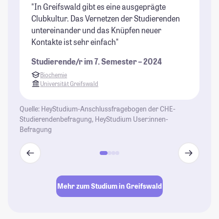
"In Greifswald gibt es eine ausgeprägte
"G
Clubkultur. Das Vernetzen der Studierenden
St
untereinander und das Knüpfen neuer
Be
Kontakte ist sehr einfach"
Al
gr
Studierende/r im 7. Semester – 2024
St
Biochemie
Universität Greifswald
Quelle: HeyStudium-Anschlussfragebogen der CHE-
Studierendenbefragung, HeyStudium User:innen-
Befragung
Mehr zum Studium in Greifswald