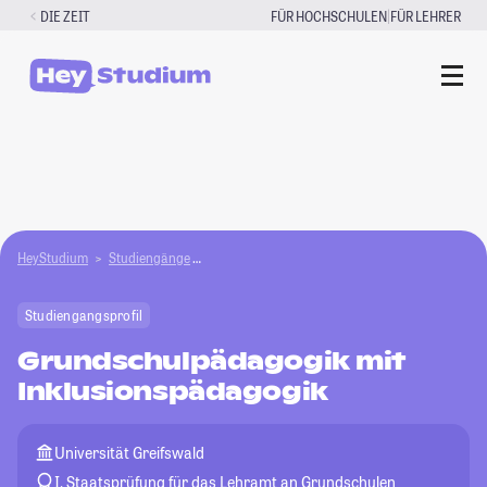
Zum
|
DIE ZEIT
FÜR HOCHSCHULEN
FÜR LEHRER
Inhalt
springen
HeyStudium
Studiengänge
Grundschulpädagogik mit Inklusionspädagogi
Studiengangsprofil
Grundschulpädagogik mit
Inklusionspädagogik
Universität Greifswald
I. Staatsprüfung für das Lehramt an Grundschulen