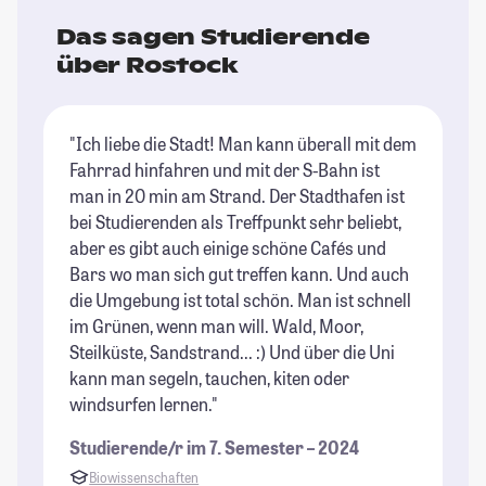
Das sagen Studierende
über Rostock
"Ich liebe die Stadt! Man kann überall mit dem
"R
Fahrrad hinfahren und mit der S-Bahn ist
br
man in 20 min am Strand. Der Stadthafen ist
üb
bei Studierenden als Treffpunkt sehr beliebt,
gr
aber es gibt auch einige schöne Cafés und
An
Bars wo man sich gut treffen kann. Und auch
St
die Umgebung ist total schön. Man ist schnell
im Grünen, wenn man will. Wald, Moor,
Steilküste, Sandstrand... :) Und über die Uni
kann man segeln, tauchen, kiten oder
windsurfen lernen."
Studierende/r im 7. Semester – 2024
Biowissenschaften