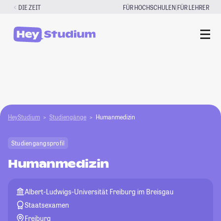
Zum
|
DIE ZEIT
FÜR HOCHSCHULEN
FÜR LEHRER
Inhalt
springen
HeyStudium
Studiengänge
Humanmedizin
Studiengangsprofil
Humanmedizin
Albert-Ludwigs-Universität Freiburg im Breisgau
Staatsexamen
Freiburg