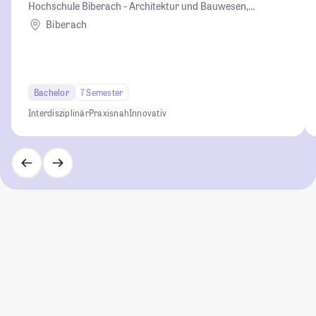
Hochschule Biberach - Architektur und Bauwesen,
Betriebswirtschaft und Biotechnologie
Biberach
Bachelor
7 Semester
Interdisziplinär
Praxisnah
Innovativ