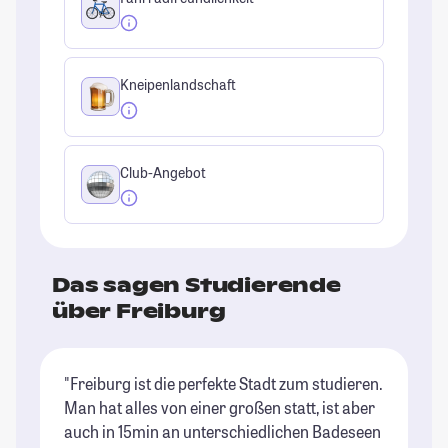
Kneipenlandschaft
Club-Angebot
Das sagen Studierende
über Freiburg
"Freiburg ist die perfekte Stadt zum studieren.
"F
Man hat alles von einer großen statt, ist aber
Ou
auch in 15min an unterschiedlichen Badeseen
Or