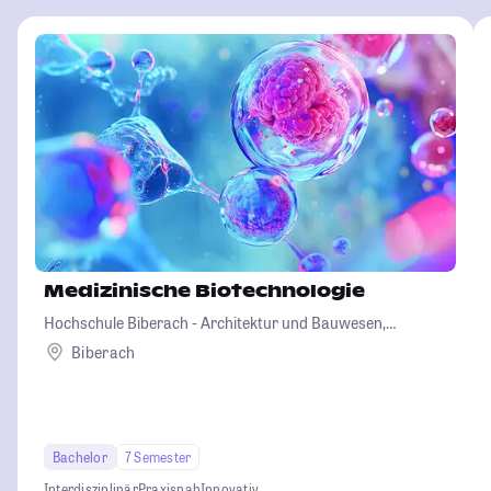
Medizinische Biotechnologie
Hochschule Biberach - Architektur und Bauwesen,
Betriebswirtschaft und Biotechnologie
Biberach
Bachelor
7 Semester
Interdisziplinär
Praxisnah
Innovativ