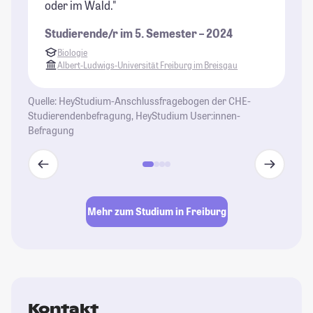
oder im Wald."
be
Studierende/r im 5. Semester – 2024
St
Biologie
K
Albert-Ludwigs-Universität Freiburg im Breisgau
H
Quelle: HeyStudium-Anschlussfragebogen der CHE-
Studierendenbefragung, HeyStudium User:innen-
Befragung
Mehr zum Studium in Freiburg
Kontakt