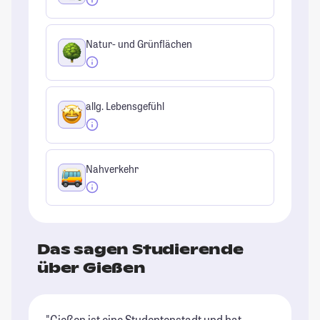
Natur- und Grünflächen
allg. Lebensgefühl
Nahverkehr
Das sagen Studierende
über Gießen
"Gießen ist eine Studentenstadt und hat
"G