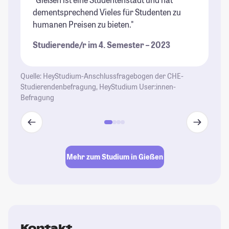
dementsprechend Vieles für Studenten zu
Pr
humanen Preisen zu bieten."
Un
Kl
Studierende/r im 4. Semester – 2023
We
Gi
at
Quelle: HeyStudium-Anschlussfragebogen der CHE-
Studierendenbefragung, HeyStudium User:innen-
St
Befragung
Mehr zum Studium in Gießen
Kontakt