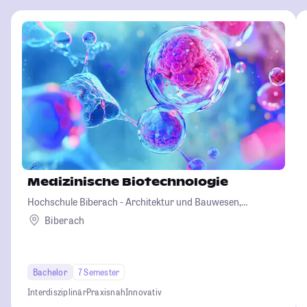
Medizinische Biotechnologie
Hochschule Biberach - Architektur und Bauwesen,
Betriebswirtschaft und Biotechnologie
Biberach
Bachelor
7 Semester
Interdisziplinär
Praxisnah
Innovativ