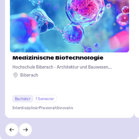
Medizinische Biotechnologie
Hochschule Biberach - Architektur und Bauwesen,
Betriebswirtschaft und Biotechnologie
Biberach
Bachelor
7 Semester
Interdisziplinär
Praxisnah
Innovativ