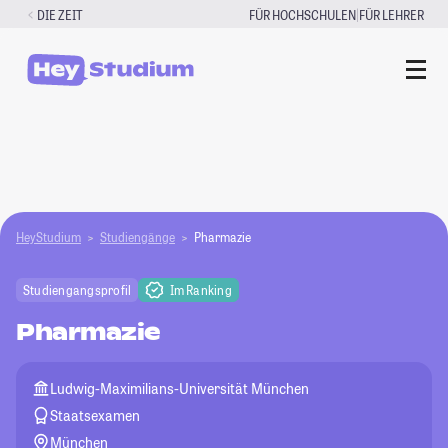
Zum
|
DIE ZEIT
FÜR HOCHSCHULEN
FÜR LEHRER
Inhalt
springen
HeyStudium
Studiengänge
Pharmazie
Studiengangsprofil
Im Ranking
Pharmazie
Ludwig-Maximilians-Universität München
Staatsexamen
München