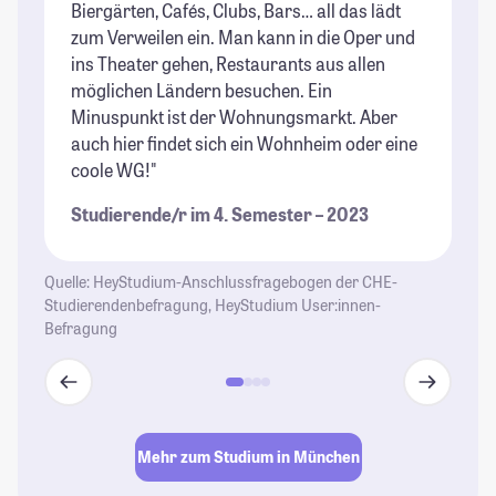
Biergärten, Cafés, Clubs, Bars… all das lädt
St
zum Verweilen ein. Man kann in die Oper und
ins Theater gehen, Restaurants aus allen
möglichen Ländern besuchen. Ein
Minuspunkt ist der Wohnungsmarkt. Aber
auch hier findet sich ein Wohnheim oder eine
coole WG!"
Studierende/r im 4. Semester – 2023
Quelle: HeyStudium-Anschlussfragebogen der CHE-
Studierendenbefragung, HeyStudium User:innen-
Befragung
Mehr zum Studium in München