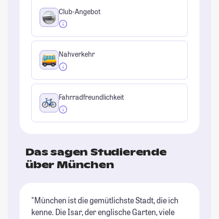
Club-Angebot
Nahverkehr
Fahrradfreundlichkeit
Das sagen Studierende
über München
"München ist die gemütlichste Stadt, die ich
"G
kenne. Die Isar, der englische Garten, viele
un