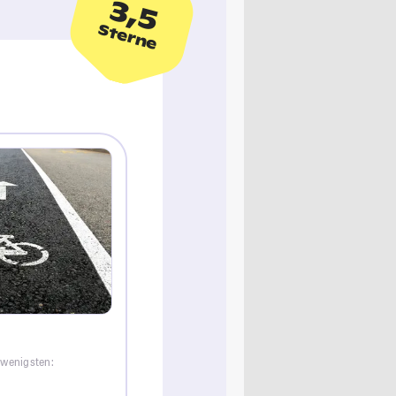
3,5
Sterne
 wenigsten: