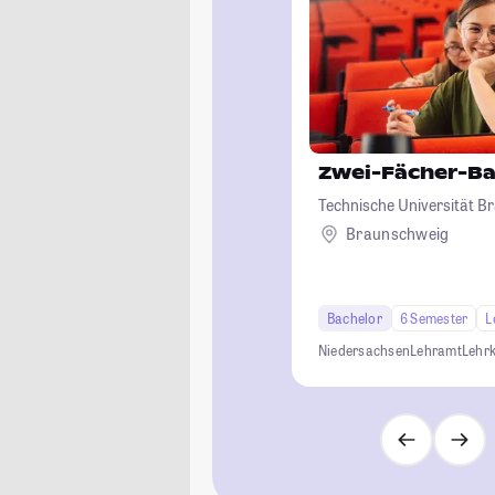
Zwei-Fächer-Ba
Technische Universität 
Braunschweig
Bachelor
6 Semester
L
Niedersachsen
Lehramt
Lehrk