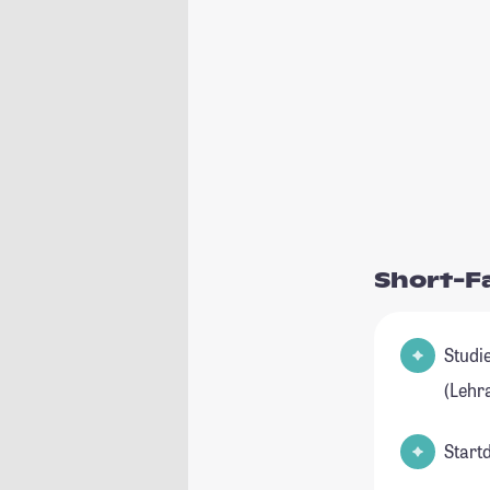
Short-F
Studienfeld(e
(Lehr
Start