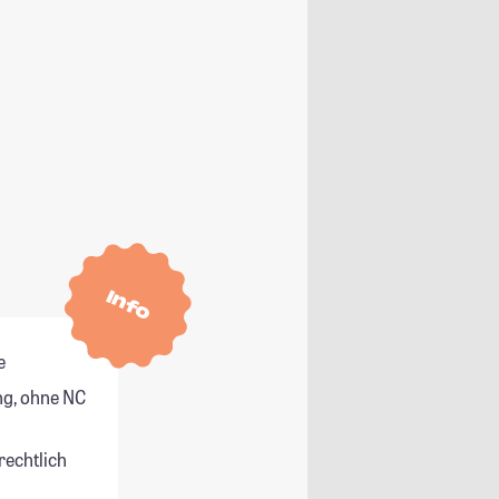
Info
e
g, ohne NC
rechtlich