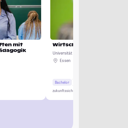
ften mit
Wirtschaftsinformatik
pädagogik
Universität Duisburg-Essen
Essen
Bachelor
6 Semester
Studi-Urteil: 4.2
zukunftssicher
interdisziplinär
innovativ