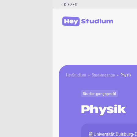
Zum
DIE ZEIT
Inhalt
springen
HeyStudium
Studiengänge
Physik
Studiengangsprofil
Physik
Universität Duisburg-