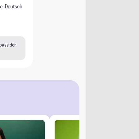
e: Deutsch
pass
der