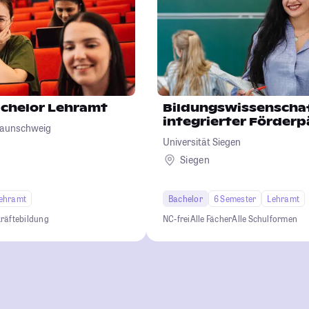
chelor Lehramt
Bildungswissenscha
integrierter Förder
Braunschweig
Universität Siegen
Siegen
ehramt
Bachelor
6 Semester
Lehramt
räftebildung
NC-frei
Alle Fächer
Alle Schulformen