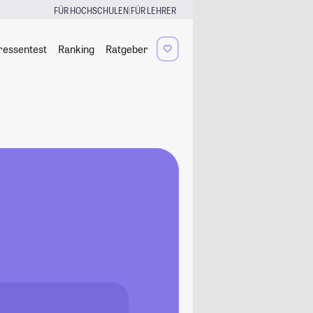
|
FÜR HOCHSCHULEN
FÜR LEHRER
ressentest
Ranking
Ratgeber