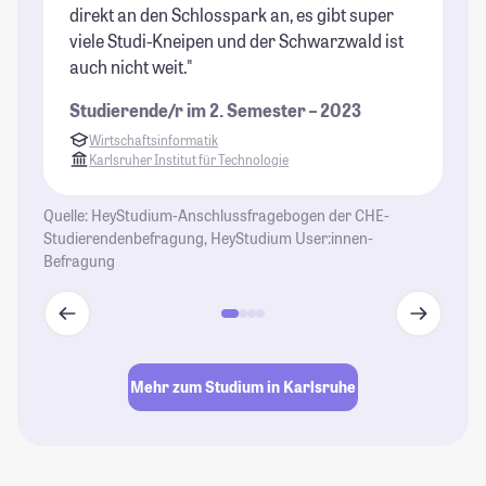
direkt an den Schlosspark an, es gibt super
mä
viele Studi-Kneipen und der Schwarzwald ist
un
auch nicht weit."
St
Studierende/r im 2. Semester – 2023
Wirtschaftsinformatik
Karlsruher Institut für Technologie
Quelle: HeyStudium-Anschlussfragebogen der CHE-
Studierendenbefragung, HeyStudium User:innen-
Befragung
Mehr zum Studium in Karlsruhe