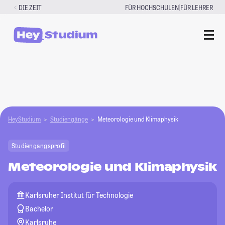
Zum
|
DIE ZEIT
FÜR HOCHSCHULEN
FÜR LEHRER
Inhalt
springen
HeyStudium
Studiengänge
Meteorologie und Klimaphysik
Studiengangsprofil
Meteorologie und Klimaphysik
Karlsruher Institut für Technologie
Bachelor
Karlsruhe