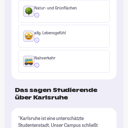
Natur- und Grünflächen
allg. Lebensgefühl
Nahverkehr
Das sagen Studierende
über Karlsruhe
"Karlsruhe ist eine unterschätzte
"D
Studentenstadt. Unser Campus schließt
so