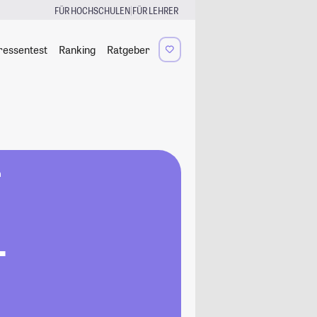
|
FÜR HOCHSCHULEN
FÜR LEHRER
ressentest
Ranking
Ratgeber
n
-