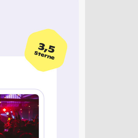
3,5
Sterne