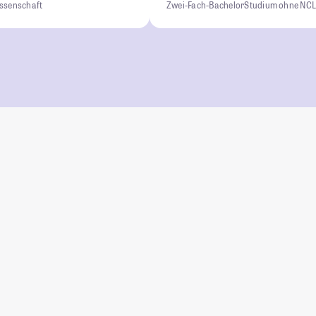
ssenschaft
Zwei-Fach-Bachelor
Studium ohne NC