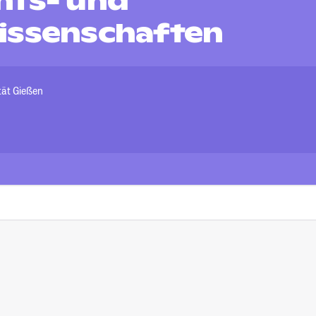
hts- und
issenschaften
tät Gießen