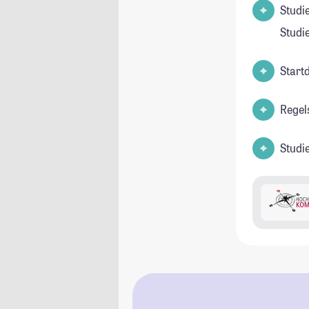
Studienfel
Studi
Start
Regel
Studi