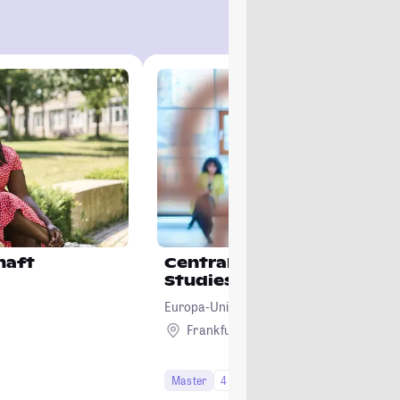
haft
Central and East Europea
Studies
Europa-Universität Viadrina Frankfurt (Od
Frankfurt (Oder)
Master
4 Semester