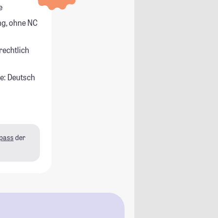
e
g, ohne NC
rechtlich
e: Deutsch
pass
der