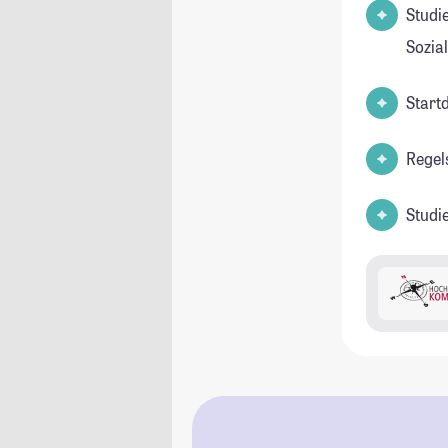
Studienfel
Sozia
Start
Regel
Studi