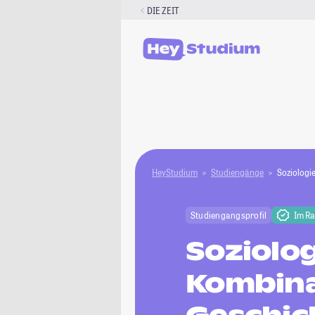
Zum
DIE ZEIT
Inhalt
springen
HeyStudium
Studiengänge
Soziologi
Studiengangsprofil
Im R
Soziolog
Kombina