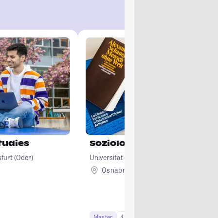
tudies
Soziologische Zeitdiagno
furt (Oder)
Universität Osnabrück
Osnabrück
Master
4 Semester