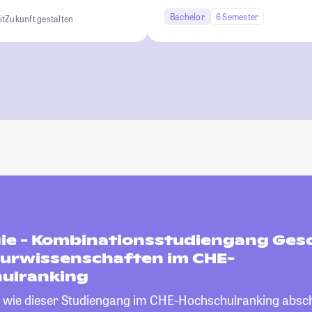
Bachelor
6 Semester
it
Zukunft gestalten
gie - Kombinationsstudiengang Ges
turwissenschaften im CHE-
ulranking
, wie dieser Studiengang im CHE-Hochschulranking absch