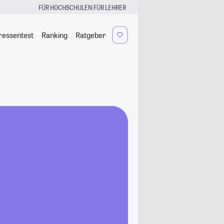
|
FÜR HOCHSCHULEN
FÜR LEHRER
ressentest
Ranking
Ratgeber