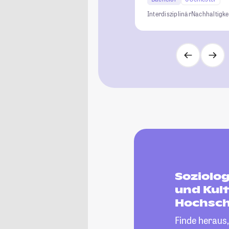
Interdisziplinär
Nachhaltigke
Soziolo
und Kul
Hochsch
Finde heraus