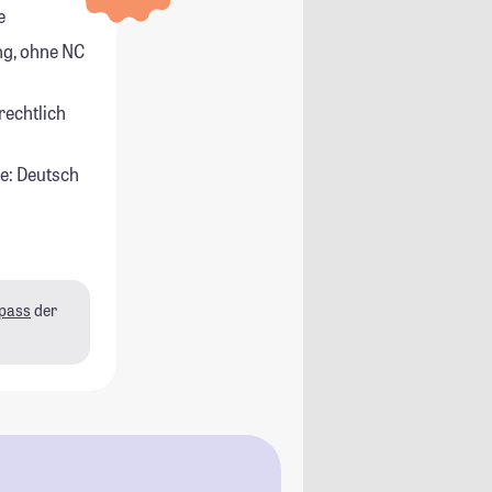
e
g, ohne NC
rechtlich
e: Deutsch
pass
der