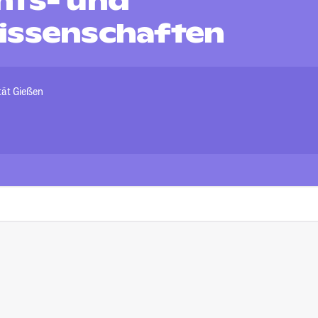
hts- und
issenschaften
tät Gießen