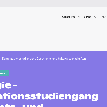
Studium
Orte
Inte
e - Kombinationsstudiengang Geschichts- und Kulturwissenschaften
anking
ie -
tionsstudiengang