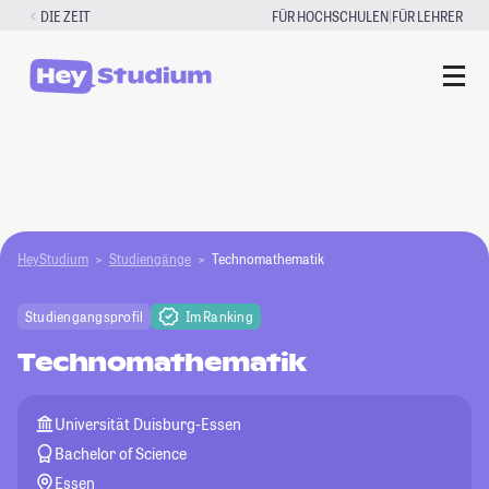
Zum
|
DIE ZEIT
FÜR HOCHSCHULEN
FÜR LEHRER
Inhalt
springen
HeyStudium
Studiengänge
Technomathematik
Studiengangsprofil
Im Ranking
Technomathematik
Universität Duisburg-Essen
Bachelor of Science
Essen